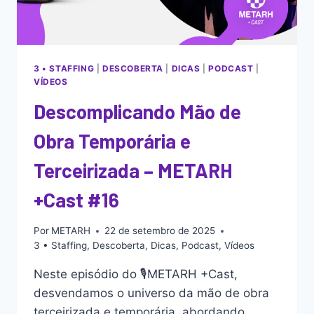
3 • STAFFING
|
DESCOBERTA
|
DICAS
|
PODCAST
|
VÍDEOS
Descomplicando Mão de
Obra Temporária e
Terceirizada – METARH
+Cast #16
Por
METARH
22 de setembro de 2025
3 • Staffing
,
Descoberta
,
Dicas
,
Podcast
,
Vídeos
Neste episódio do 🎙️METARH +Cast,
desvendamos o universo da mão de obra
terceirizada e temporária, abordando