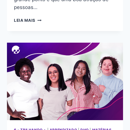
pessoas…
LEIA MAIS
6 • TRILHANDO +
|
APRENDIZADO
|
DHO
|
MATÉRIAS