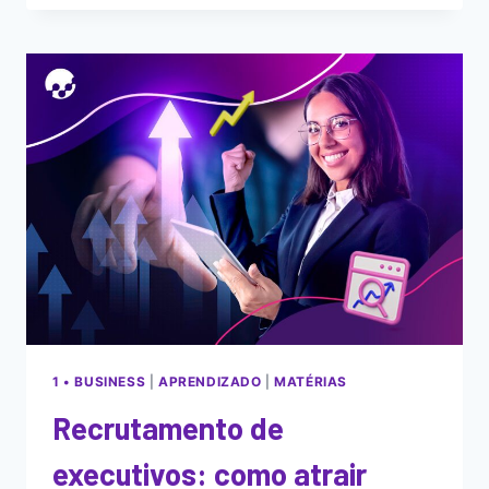
1 • BUSINESS
|
APRENDIZADO
|
MATÉRIAS
Recrutamento de
executivos: como atrair