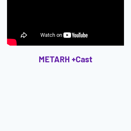
METARH +Cast