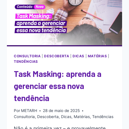
CONSULTORIA
|
DESCOBERTA
|
DICAS
|
MATÉRIAS
|
TENDÊNCIAS
Task Masking: aprenda a
gerenciar essa nova
tendência
Por
METARH
28 de maio de 2025
Consultoria
,
Descoberta
,
Dicas
,
Matérias
,
Tendências
Não é a primeira vez – e provavelmente