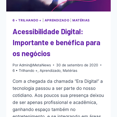
6 • TRILHANDO +
|
APRENDIZADO
|
MATÉRIAS
Acessibilidade Digital:
Importante e benéfica para
os negócios
Por
Admin@MetaNews
30 de setembro de 2020
6 • Trilhando +
,
Aprendizado
,
Matérias
Com a chegada da chamada “Era Digital” a
tecnologia passou a ser parte do nosso
cotidiano. Aos poucos sua presença deixou
de ser apenas profissional e acadêmica,
ganhando espaço também no
entretenimento, e se integrando em áreas