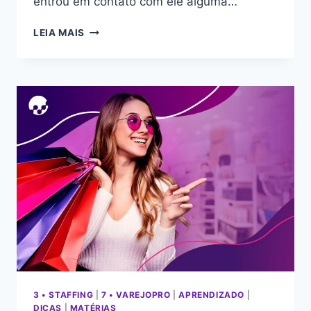
entrou em contato com ele alguma…
LEIA MAIS
3 • STAFFING
|
7 • VAREJOPRO
|
APRENDIZADO
|
DICAS
|
MATÉRIAS