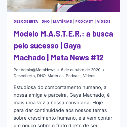
DESCOBERTA
|
DHO
|
MATÉRIAS
|
PODCAST
|
VÍDEOS
Modelo M.A.S.T.E.R.: a busca
pelo sucesso | Gaya
Machado | Meta News #12
Por
Admin@MetaNews
6 de outubro de 2020
Descoberta
,
DHO
,
Matérias
,
Podcast
,
Vídeos
Estudiosa do comportamento humano, a
nossa amiga e parceira, Gaya Machado, é
mais uma vez a nossa convidada. Hoje
para dar continuidade aos nossos temas
sobre crescimento humano, ela vem contar
um pouco sobre o fruto direto de seu