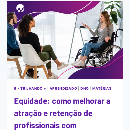
6 • TRILHANDO +
|
APRENDIZADO
|
DHO
|
MATÉRIAS
Equidade: como melhorar a
atração e retenção de
profissionais com